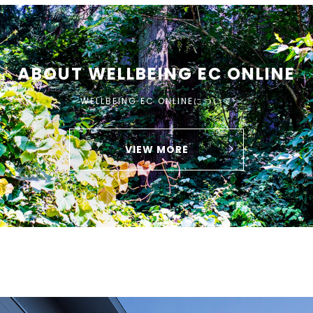
ABOUT WELLBEING EC ONLINE
WELLBEING EC ONLINEについて
VIEW MORE