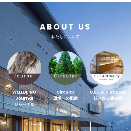
ABOUT US
私たちについて
WELLBEING
Circular
C.L.E.A.N.Beauty
Journal
環境への配慮
核となる価値観
ジャーナル