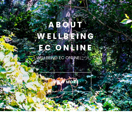
ABOUT
WELLBEING
EC ONLINE
WELLBEING EC ONLINEについて
VIEW MORE