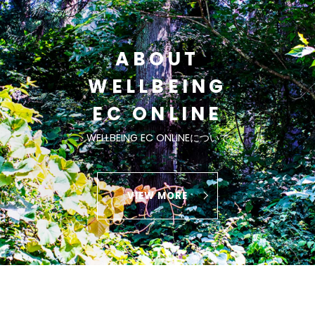
ABOUT
WELLBEING
EC ONLINE
WELLBEING EC ONLINEについて
VIEW MORE