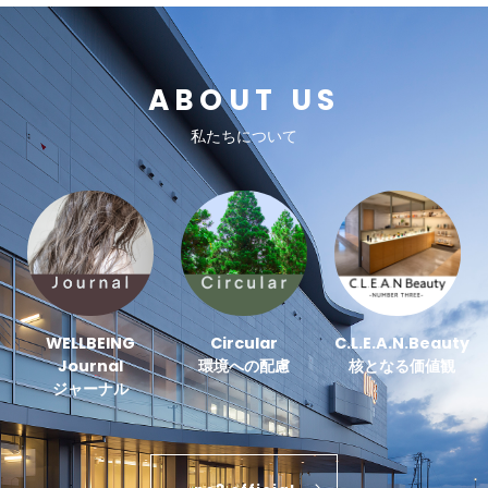
ABOUT US
私たちについて
WELLBEING
Circular
C.L.E.A.N.Beauty
Journal
環境への配慮
核となる価値観
ジャーナル