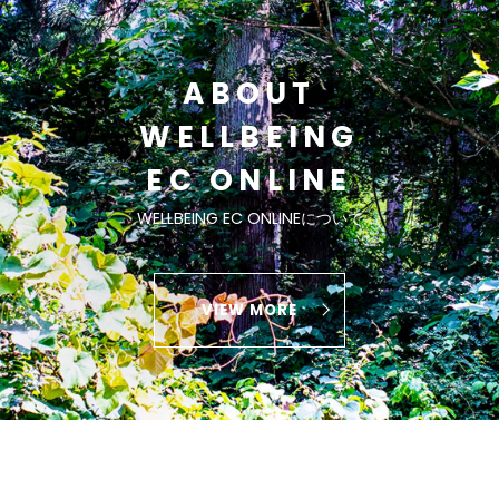
ABOUT
WELLBEING
EC ONLINE
WELLBEING EC ONLINEについて
VIEW MORE