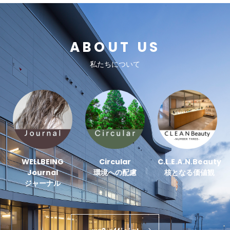
ABOUT US
私たちについて
WELLBEING
Circular
C.L.E.A.N.Beauty
Journal
環境への配慮
核となる価値観
ジャーナル