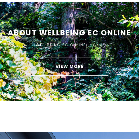
ABOUT WELLBEING EC ONLINE
WELLBEING EC ONLINEについて
VIEW MORE