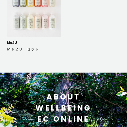
Me2U
Ｍｅ２Ｕ セット
ABOUT
WELLBEING
EC ONLINE