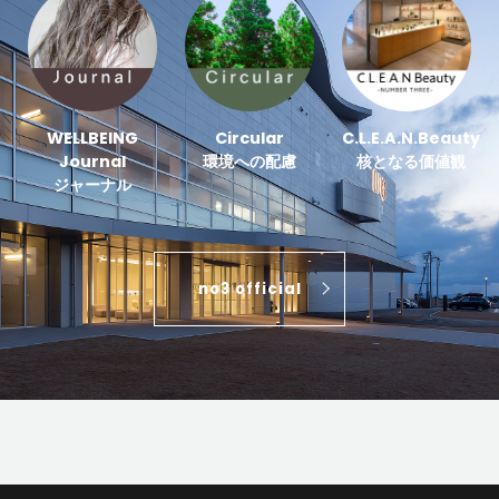
WELLBEING
Circular
C.L.E.A.N.Beauty
Journal
環境への配慮
核となる価値観
ジャーナル
no3 official