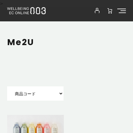
>
Me2U