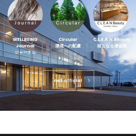
WELLBEING
Circular
C.L.E.A.N.Beauty
Journal
環境への配慮
核となる価値観
ジャーナル
no3 official