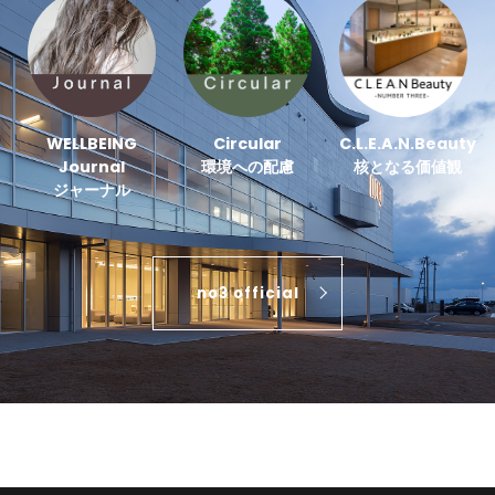
WELLBEING
Circular
C.L.E.A.N.Beauty
Journal
環境への配慮
核となる価値観
ジャーナル
no3 official