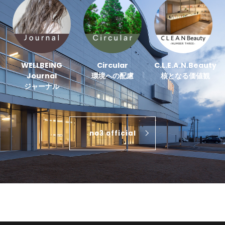
WELLBEING
Circular
C.L.E.A.N.Beauty
Journal
環境への配慮
核となる価値観
ジャーナル
no3 official