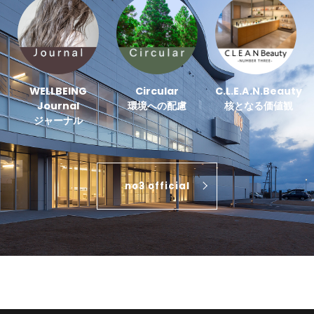
WELLBEING
Circular
C.L.E.A.N.Beauty
Journal
環境への配慮
核となる価値観
ジャーナル
no3 official