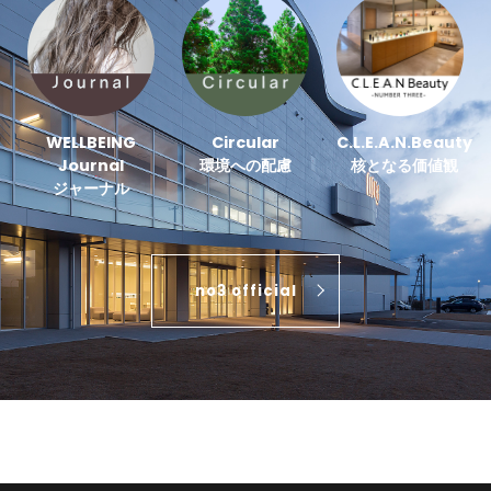
WELLBEING
Circular
C.L.E.A.N.Beauty
Journal
環境への配慮
核となる価値観
ジャーナル
no3 official