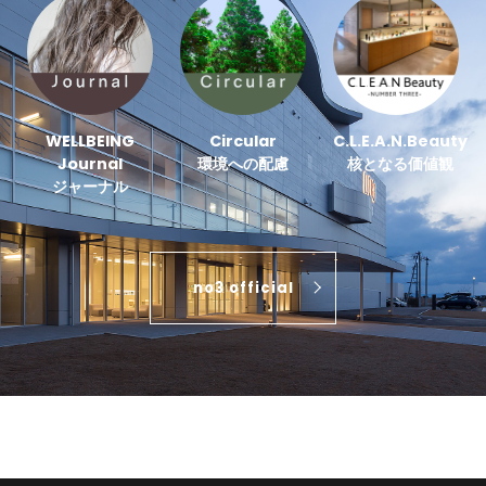
WELLBEING
Circular
C.L.E.A.N.Beauty
Journal
環境への配慮
核となる価値観
ジャーナル
no3 official