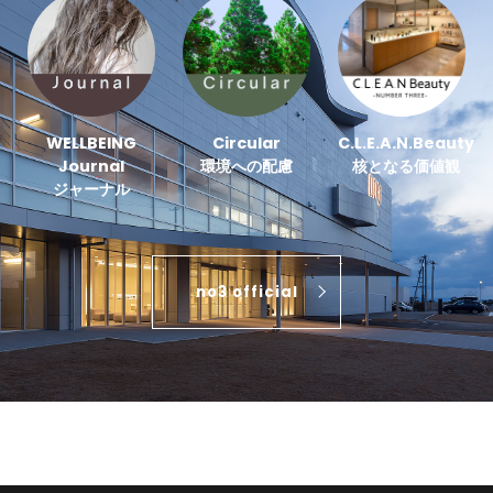
WELLBEING
Circular
C.L.E.A.N.Beauty
Journal
環境への配慮
核となる価値観
ジャーナル
no3 official