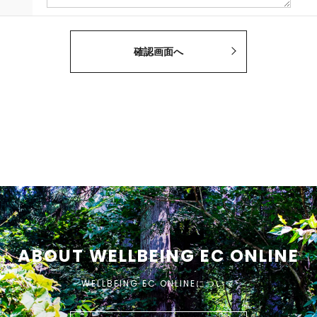
ABOUT WELLBEING EC ONLINE
WELLBEING EC ONLINEについて