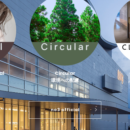
al
Circular
環境への配慮
no3 official