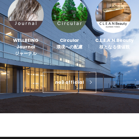
WELLBEING
Circular
C.L.E.A.N.Beauty
Journal
環境への配慮
核となる価値観
ジャーナル
no3 official