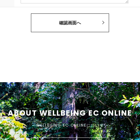
ABOUT WELLBEING EC ONLINE
WELLBEING EC ONLINEについて