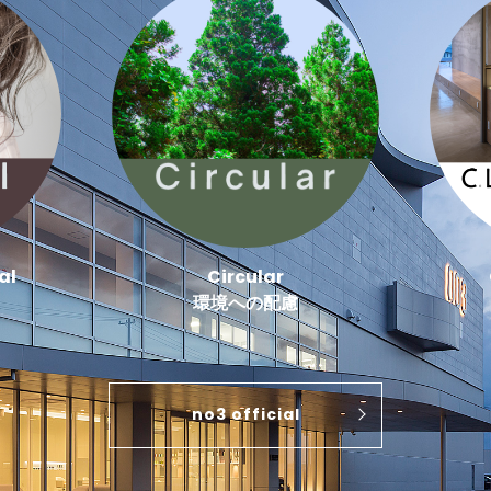
al
Circular
環境への配慮
no3 official