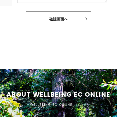
ABOUT WELLBEING EC ONLINE
WELLBEING EC ONLINEについて