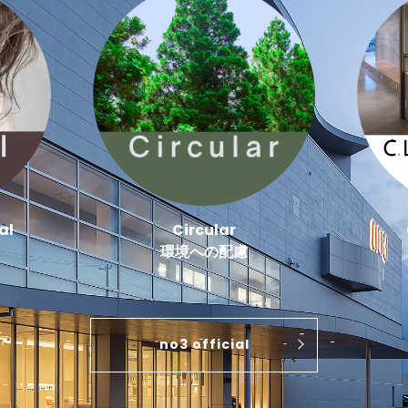
al
Circular
環境への配慮
no3 official