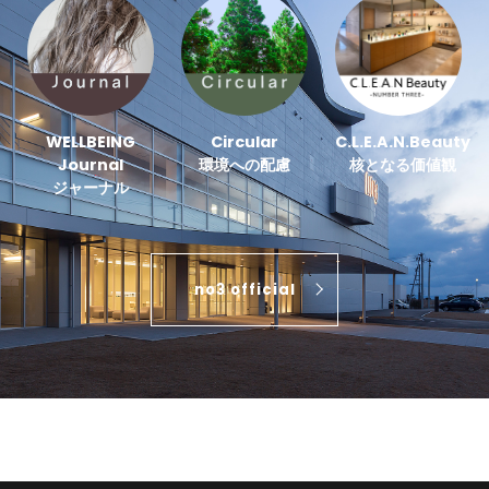
WELLBEING
Circular
C.L.E.A.N.Beauty
Journal
環境への配慮
核となる価値観
ジャーナル
no3 official