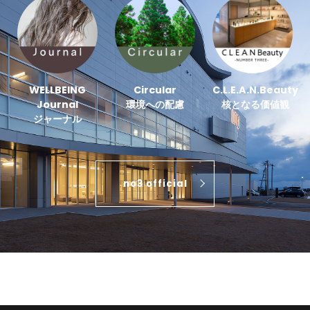
WELLBEING
Circular
C.L.E.A.N.Beauty
Journal
環境への配慮
核となる価値観
ジャーナル
no3 official