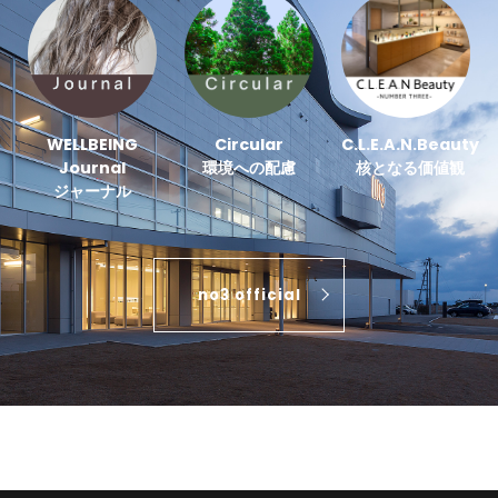
WELLBEING
Circular
C.L.E.A.N.Beauty
Journal
環境への配慮
核となる価値観
ジャーナル
no3 official