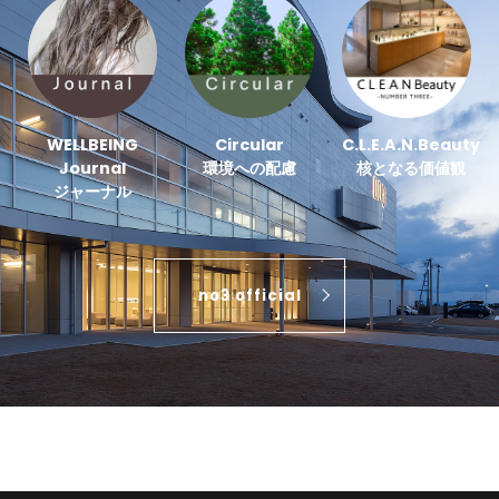
WELLBEING
Circular
C.L.E.A.N.Beauty
Journal
環境への配慮
核となる価値観
ジャーナル
no3 official