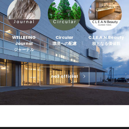
WELLBEING
Circular
C.L.E.A.N.Beauty
Journal
環境への配慮
核となる価値観
ジャーナル
no3 official