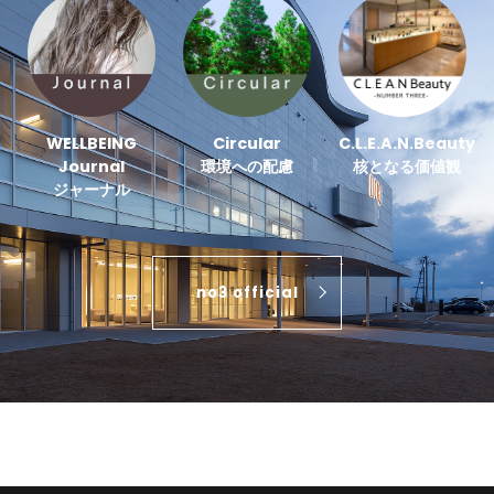
WELLBEING
Circular
C.L.E.A.N.Beauty
Journal
環境への配慮
核となる価値観
ジャーナル
no3 official