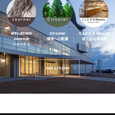
WELLBEING
Circular
C.L.E.A.N.Beauty
Journal
環境への配慮
核となる価値観
ジャーナル
no3 official