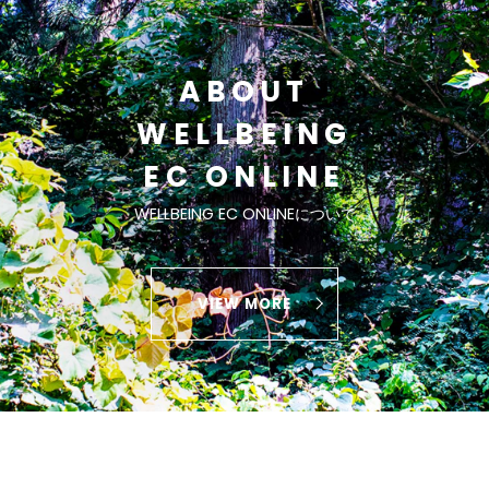
ABOUT
WELLBEING
EC ONLINE
WELLBEING EC ONLINEについて
VIEW MORE