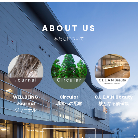
ABOUT US
私たちについて
WELLBEING
Circular
C.L.E.A.N.Beauty
Journal
環境への配慮
核となる価値観
ジャーナル