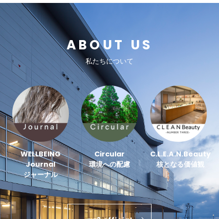
ABOUT US
私たちについて
WELLBEING
Circular
C.L.E.A.N.Beauty
Journal
環境への配慮
核となる価値観
ジャーナル