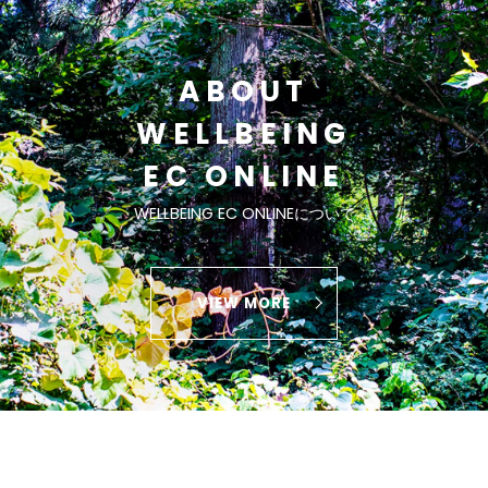
ABOUT
WELLBEING
EC ONLINE
WELLBEING EC ONLINEについて
VIEW MORE