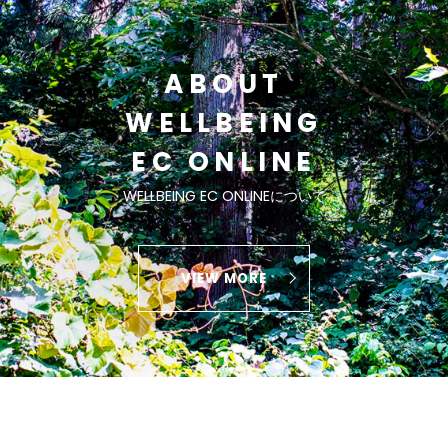
ABOUT
WELLBEING
EC ONLINE
WELLBEING EC ONLINEについて
VIEW MORE