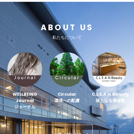
ABOUT US
私たちについて
WELLBEING
Circular
C.L.E.A.N.Beauty
Journal
環境への配慮
核となる価値観
ジャーナル