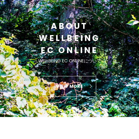
ABOUT
WELLBEING
EC ONLINE
WELLBEING EC ONLINEについて
VIEW MORE