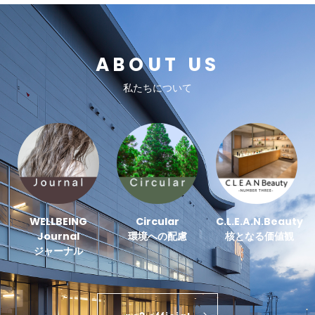
ABOUT US
私たちについて
WELLBEING
Circular
C.L.E.A.N.Beauty
Journal
環境への配慮
核となる価値観
ジャーナル