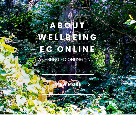
ABOUT
WELLBEING
EC ONLINE
WELLBEING EC ONLINEについて
VIEW MORE