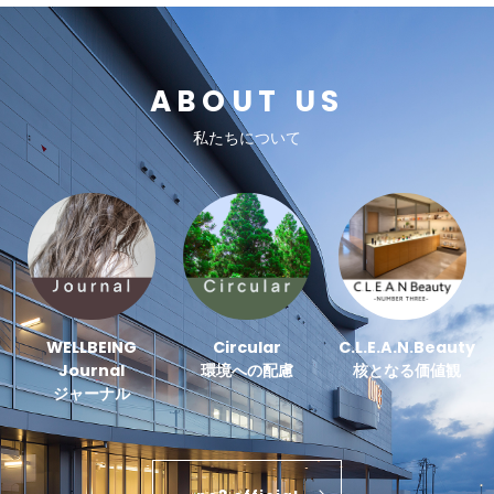
ABOUT US
私たちについて
WELLBEING
Circular
C.L.E.A.N.Beauty
Journal
環境への配慮
核となる価値観
ジャーナル