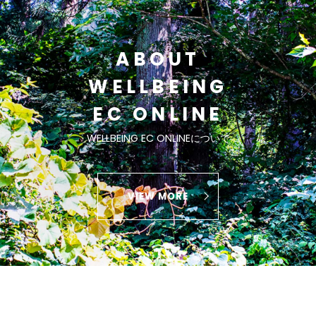
ABOUT
WELLBEING
EC ONLINE
WELLBEING EC ONLINEについて
VIEW MORE