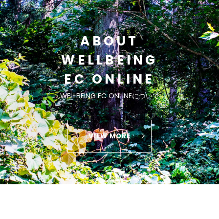
ABOUT
WELLBEING
EC ONLINE
WELLBEING EC ONLINEについて
VIEW MORE