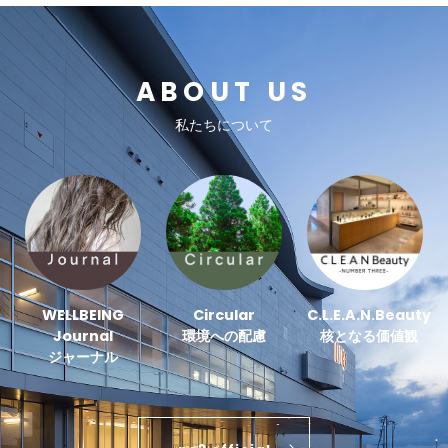
ABOUT US
私たちについて
WELLBEING
Circular
C.L.E.A.N.Beauty
Journal
環境への配慮
核となる価値観
ジャーナル