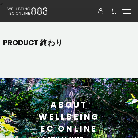
>
PRODUCT 終わり
ABOUT
WELLBEING
EC ONLINE