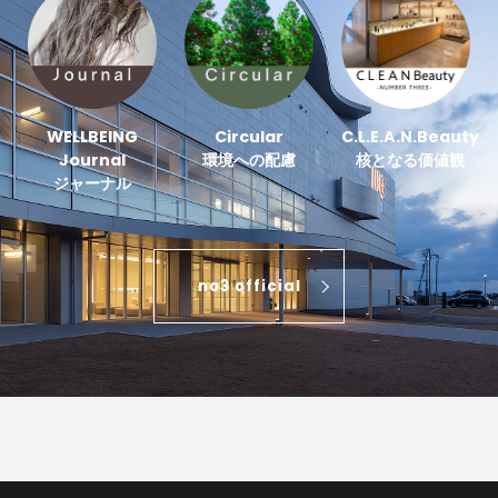
WELLBEING
Circular
C.L.E.A.N.Beauty
Journal
環境への配慮
核となる価値観
ジャーナル
no3 official