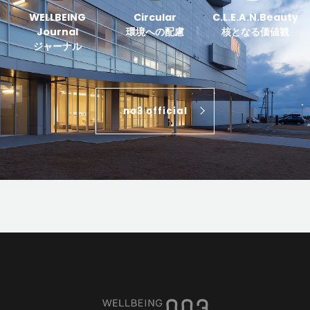
WELLBEING
Circular
C.L.E.A.N.Beauty
Journal
環境への配慮
核となる価値観
ジャーナル
no3 official