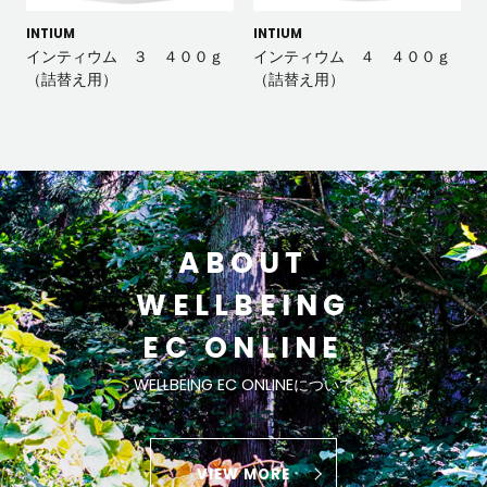
INTIUM
INTIUM
インティウム ３ ４００ｇ
インティウム ４ ４００ｇ
（詰替え用）
（詰替え用）
ABOUT
WELLBEING
EC ONLINE
WELLBEING EC ONLINEについて
VIEW MORE