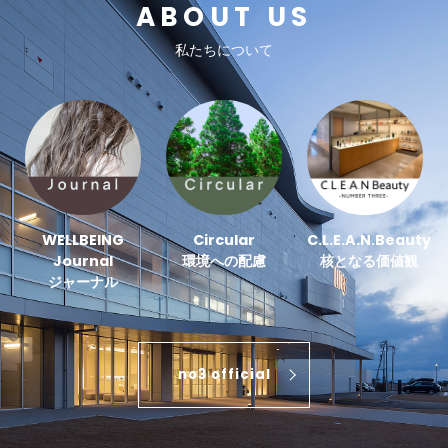
ABOUT US
私たちについて
WELLBEING
Circular
C.L.E.A.N.Beauty
Journal
環境への配慮
核となる価値観
ジャーナル
no3 official