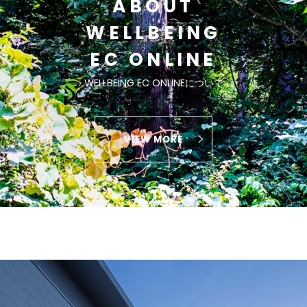
ABOUT
WELLBEING
EC ONLINE
WELLBEING EC ONLINEについて
VIEW MORE