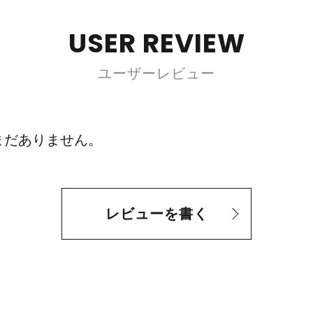
USER REVIEW
ユーザーレビュー
まだありません。
。
レビューを書く