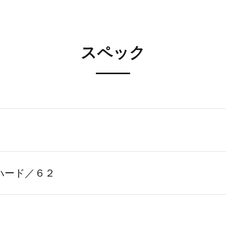
スペック
ハード／６２