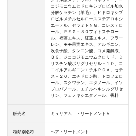
コジモニウムヒドロキシプロピル加水
分解ケラチン（羊毛）、ヒドロキシプ
ロピルメチルセルロースステアロキシ
エーテル、セラミドＮＧ、コレステロ
ール、ＰＥＧ－３０フィトステロー
ル、褐藻エキス、紅藻エキス、フラー
レン、モモ果実エキス、アルギニン、
没食子酸、タンニン酸、コメ発酵液、
ＢＧ、ジココジモニウムクロリド、ミ
リスチン酸ポリグリセリル－１０、コ
コイルアルギニンエチルＰＣＡ、セテ
ス－２０、エチドロン酸、トコフェロ
ール、スクワラン、エタノール、イソ
プロパノール、エチルヘキシルグリセ
リン、フェノキシエタノール、香料
販売名
ミュリアム トリートメントＶ
種類別名称
ヘアトリートメント