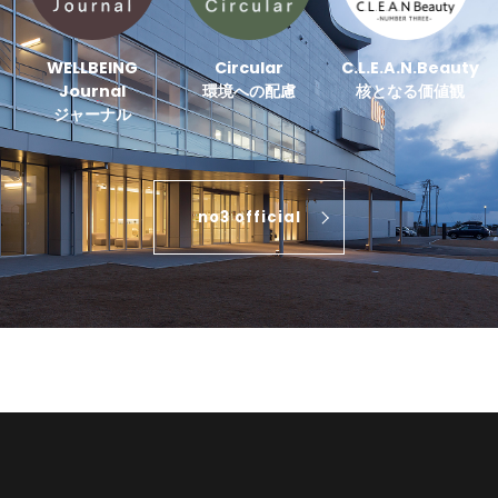
WELLBEING
Circular
C.L.E.A.N.Beauty
Journal
環境への配慮
核となる価値観
ジャーナル
no3 official