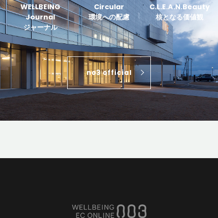
WELLBEING
Circular
C.L.E.A.N.Beauty
Journal
環境への配慮
核となる価値観
ジャーナル
no3 official