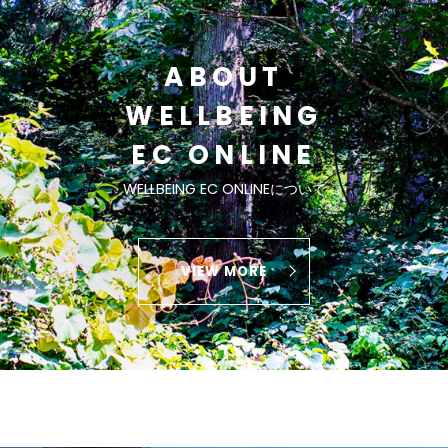
ABOUT
WELLBEING
EC ONLINE
WELLBEING EC ONLINEについて
VIEW MORE