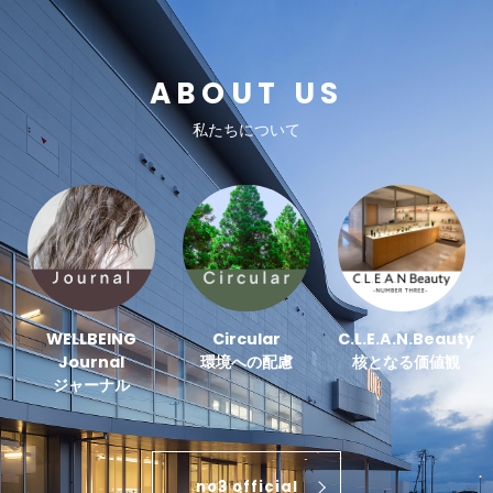
ABOUT US
私たちについて
WELLBEING
Circular
C.L.E.A.N.Beauty
Journal
環境への配慮
核となる価値観
ジャーナル
no3 official