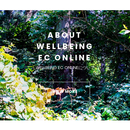
ABOUT
WELLBEING
EC ONLINE
WELLBEING EC ONLINEについて
VIEW MORE