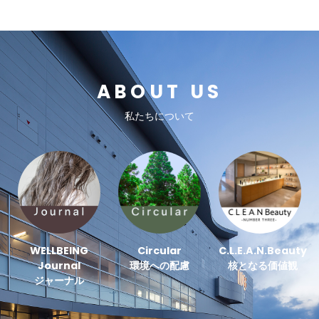
ABOUT US
私たちについて
WELLBEING
Circular
C.L.E.A.N.Beauty
Journal
環境への配慮
核となる価値観
ジャーナル