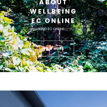
ABOUT
WELLBEING
EC ONLINE
WELLBEING EC ONLINEについて
VIEW MORE