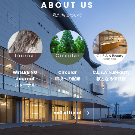
ABOUT US
私たちについて
WELLBEING
Circular
C.L.E.A.N.Beauty
Journal
環境への配慮
核となる価値観
ジャーナル
no3 official