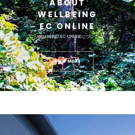
ABOUT
WELLBEING
EC ONLINE
WELLBEING EC ONLINEについて
VIEW MORE