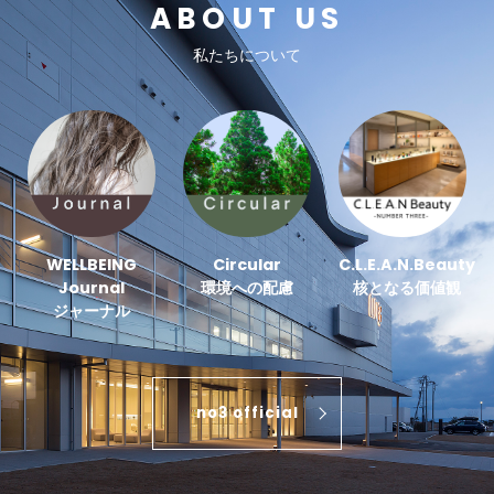
ABOUT US
私たちについて
WELLBEING
Circular
C.L.E.A.N.Beauty
Journal
環境への配慮
核となる価値観
ジャーナル
no3 official