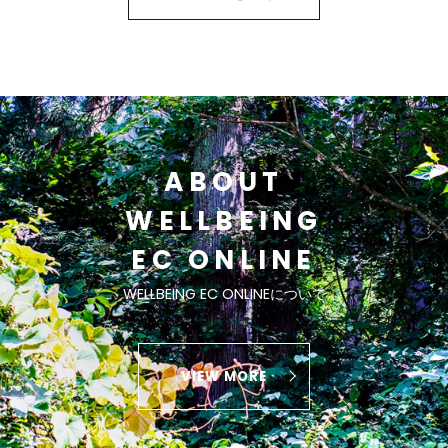
ABOUT
WELLBEING
EC ONLINE
WELLBEING EC ONLINEについて
VIEW MORE