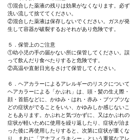
①混合した薬液の残りは効果がなくなります。必ず
洗い流して捨ててください。
②混合した薬液は保存しないでください。ガスが発
生して容器が破裂するおそれがあり危険です。
５．保管上のご注意
①幼小児の手の届かない所に保管してください。誤
って飲んだり食べたりすると危険です。
②高温や直射日光をさけて保管してください。
６．ヘアカラーによるアレルギーのリスクについて
ヘアカラーによる「かぶれ」は、頭・髪の生え際・
顔・首筋などに、かゆみ・はれ・赤み・ブツブツな
どの症状がでることをいい、かゆみしか感じないこ
ともあります。かぶれと気づかずに、又はかぶれの
症状が軽いために使用を繰り返したり、症状が治ま
った後に再使用したりすると、次第に症状が重くな
り、まれに「アナフィラキシー」という重篤なアレ