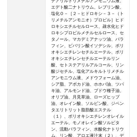
テアリルトリメチルアンモニウム液、
エデト酸二ナトリウム、レブリン酸、
塩化Ｏ－［２－ヒドロキシ－３－（ト
リメチルアンモニオ）プロピル］ヒド
ロキシエチルセルロース、疎水化ヒド
ロキシプロピルメチルセルロース、セ
タノール、マカデミアナッツ油、パラ
フィン、ピバリン酸イソデシル、ポリ
オキシエチレンセチルエーテル、ポリ
オキシエチレンセチルエーテルリン
酸、セトステアリルアルコール、リン
酸ジセチル、塩化アルキルトリメチル
アンモニウム液、メドウフォーム油、
シア脂、アボカド油、ホホバ油、ツバ
キ油、アルモンド油、ブドウ種子油、
オリブ油、月見草油、ローズヒップ
油、オレイン酸、ソルビン酸、ジペン
タエリトリット脂肪酸エステル
（１）、ポリオキシエチレンオレイル
エーテル、モノオレイン酸ソルビタ
ン、流動パラフィン、水酸化ナトリウ
ム、リン酸、アロエ液汁末（２）、デ