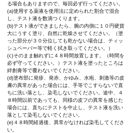
る場合もありますので、毎回必ず行ってください。
(a)使用する薬液を使用法に定められた割合で混合
し、テスト液を数滴つくります。
(b)テスト液ができましたら、腕の内側に１０円硬貨
大にうすく塗り、自然に乾燥させてください。（塗
った部分が３０分位しても乾かない場合は、ティッ
シュペーパー等で軽く拭き取ってください。）
(c)そのまま触れずに４８時間放置します。（時間を
必ず守ってください。）テスト液を塗ったところは
絆創膏等で覆わないでください。
(d)塗布部に発疹、発赤、かゆみ、水疱、刺激等の皮
膚の異常があった場合には、手等でこすらないで直
ちに洗い落とし、染毛しないでください。途中、４
８時間以前であっても、同様の皮フの異常を感じた
場合には、直ちにテストを中止し、テスト液を洗い
落として染毛しないでください。
(e)４８時間経過後、異常がなければ染毛してくださ
い。