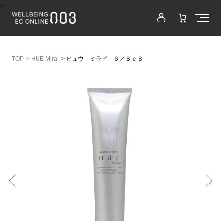
>
>
HUE Mirai
>
ヒュウ ミライ ６／ＢｅＢ