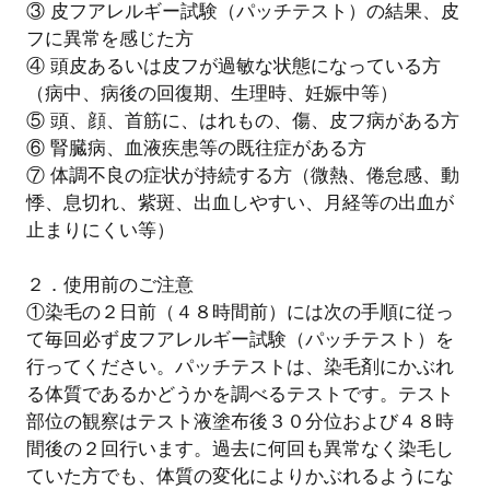
③ 皮フアレルギー試験（パッチテスト）の結果、皮
フに異常を感じた方
④ 頭皮あるいは皮フが過敏な状態になっている方
（病中、病後の回復期、生理時、妊娠中等）
⑤ 頭、顔、首筋に、はれもの、傷、皮フ病がある方
⑥ 腎臓病、血液疾患等の既往症がある方
⑦ 体調不良の症状が持続する方（微熱、倦怠感、動
悸、息切れ、紫斑、出血しやすい、月経等の出血が
止まりにくい等）
２．使用前のご注意
①染毛の２日前（４８時間前）には次の手順に従っ
て毎回必ず皮フアレルギー試験（パッチテスト）を
行ってください。パッチテストは、染毛剤にかぶれ
る体質であるかどうかを調べるテストです。テスト
部位の観察はテスト液塗布後３０分位および４８時
間後の２回行います。過去に何回も異常なく染毛し
ていた方でも、体質の変化によりかぶれるようにな