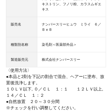
キストリン、フノリ粉、カラスムギエ
キス
販売名
ナンバースリーヒュウ ミライ ６／
ＢｅＢ
種類別名称
染毛剤＜医薬部外品＞
製造販売元
株式会社ナンバースリー
〈使用方法〉
●本品と2剤を下記の割合で混合、ヘアーに塗布、放
置後洗浄します。
１０ＬＶ以下, ０／ＣＬ １：１ １２ＬＶ以上,
１４／ＣＬ １：２
●自然放置 ２０～３０分間
※チェックを行い調整してください。