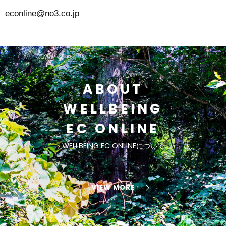
econline@no3.co.jp
ABOUT
WELLBEING
EC ONLINE
WELLBEING EC ONLINEについて
VIEW MORE