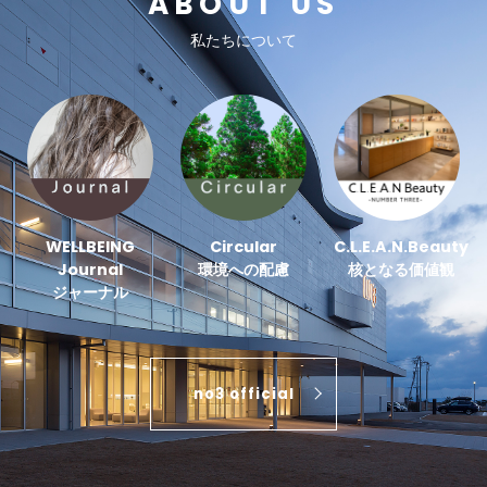
ABOUT US
私たちについて
WELLBEING
Circular
C.L.E.A.N.Beauty
Journal
環境への配慮
核となる価値観
ジャーナル
no3 official