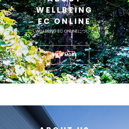
WELLBEING
EC ONLINE
WELLBEING EC ONLINEについて
VIEW MORE