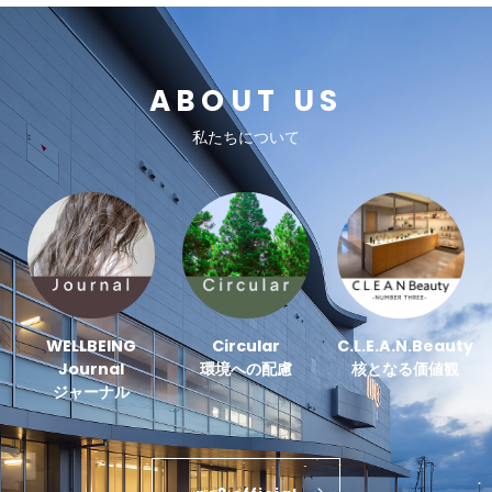
ABOUT US
私たちについて
WELLBEING
Circular
C.L.E.A.N.Beauty
Journal
環境への配慮
核となる価値観
ジャーナル