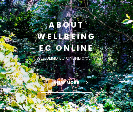
ABOUT
WELLBEING
EC ONLINE
WELLBEING EC ONLINEについて
VIEW MORE