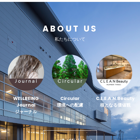
ABOUT US
私たちについて
WELLBEING
Circular
C.L.E.A.N.Beauty
Journal
環境への配慮
核となる価値観
ジャーナル