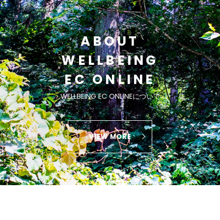
ABOUT
WELLBEING
EC ONLINE
WELLBEING EC ONLINEについて
VIEW MORE