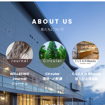
ABOUT US
私たちについて
WELLBEING
Circular
C.L.E.A.N.Beauty
Journal
環境への配慮
核となる価値観
ジャーナル