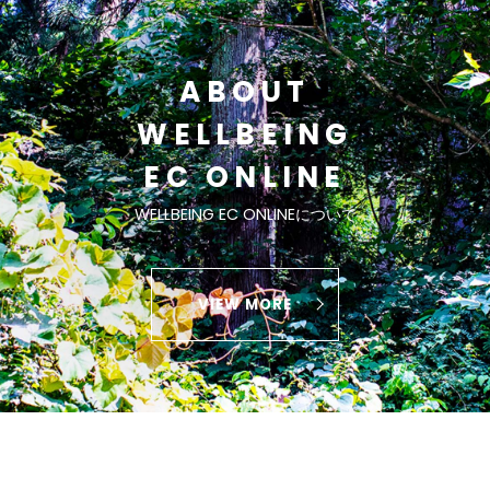
ABOUT
WELLBEING
EC ONLINE
WELLBEING EC ONLINEについて
VIEW MORE