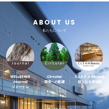
ABOUT US
私たちについて
WELLBEING
Circular
C.L.E.A.N.Beauty
Journal
環境への配慮
核となる価値観
ジャーナル