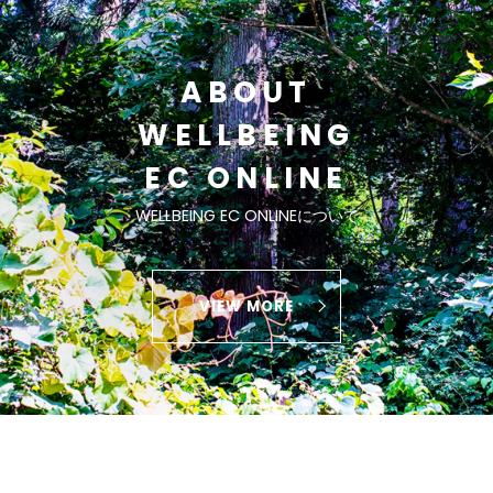
ABOUT
WELLBEING
EC ONLINE
WELLBEING EC ONLINEについて
VIEW MORE