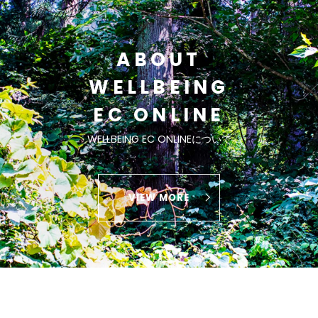
ABOUT
WELLBEING
EC ONLINE
WELLBEING EC ONLINEについて
VIEW MORE