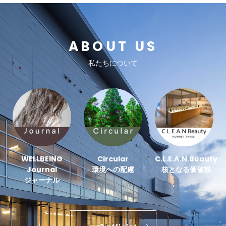
ABOUT US
私たちについて
WELLBEING
Circular
C.L.E.A.N.Beauty
Journal
環境への配慮
核となる価値観
ジャーナル