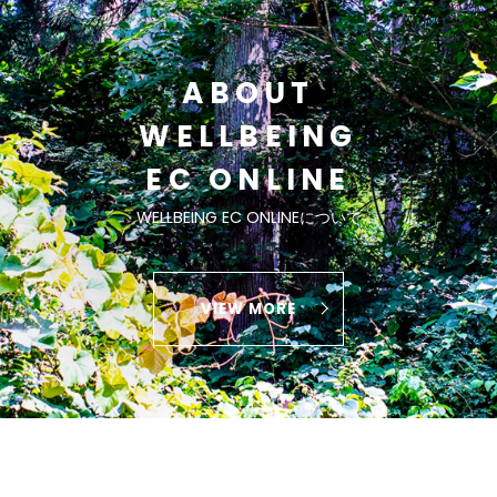
ABOUT
WELLBEING
EC ONLINE
WELLBEING EC ONLINEについて
VIEW MORE