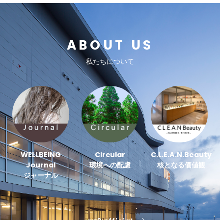
ABOUT US
私たちについて
WELLBEING
Circular
C.L.E.A.N.Beauty
Journal
環境への配慮
核となる価値観
ジャーナル